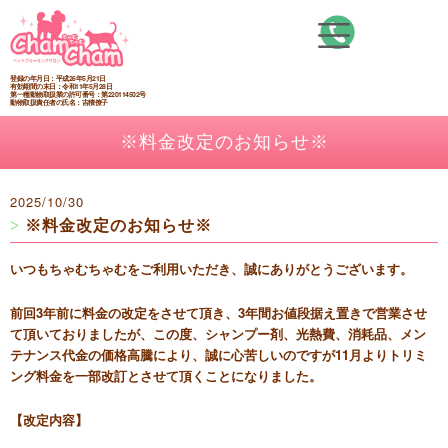
内
容
を
ス
登録の年月日：平成26年5月21日
有効期間の末日：令和11年5月28日
第一種動物取扱業の許可番号：第220114502号
キ
動物取扱責任者の氏名：吉積僚子
ッ
※料金改定のお知らせ※
プ
2025/10/30
>
※料金改定のお知らせ※
いつもちゃむちゃむをご利用いただき、誠にありがとうございます。
前回3年前に料金の改定をさせて頂き、3年間お値段据え置きで営業させ
て頂いておりましたが、この度、シャンプー剤、光熱費、消耗品、メン
テナンス代金の価格高騰により、誠に心苦しいのですが11月よりトリミ
ング料金を一部改訂とさせて頂くことになりました。
【改定内容】