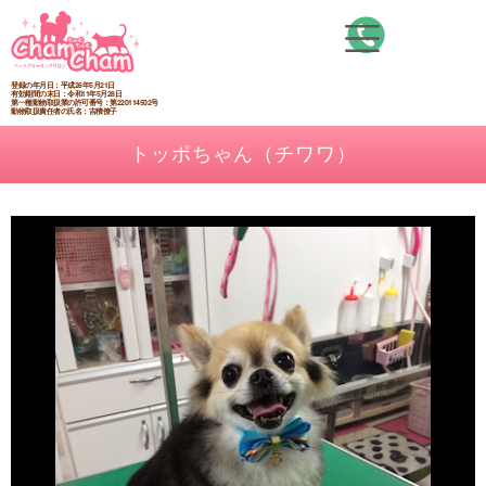
内
容
を
ス
登録の年月日：平成26年5月21日
有効期間の末日：令和11年5月28日
第一種動物取扱業の許可番号：第220114502号
キ
動物取扱責任者の氏名：吉積僚子
ッ
トッポちゃん（チワワ）
プ